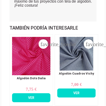
máximo de tus proyectos con tela de algodón.
¡Feliz costura!
TAMBIÉN PODRÍA INTERESARLE
favorite_border
favorite
Algodón Cuadros Vichy
Algodón Dots Dalia
7,00 €
Precio
7,75 €
Precio
VER
VER