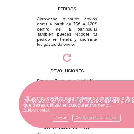
PEDIDOS
Aprovecha nuestros envíos
gratis a partir de 75€ a 120€
dentro de la peninsula!
También puedes recoger tu
pedido en tienda y ahorrarte
los gastos de envío.
DEVOLUCIONES
Para realizar una devolución,
por favor envíe su pedido a
través de una empresa de
mensajería o diríjase a la
Utilizamos cookies para mejorar su experiencia de 
tienda física más cercana.
Usted podrá seleccionar las cookies nuestra y de t
que desea utilizar en cualquier momento.
Política de cookies
Aceptar
Configuración de cookies
ATENCIÓN AL CLIENTE