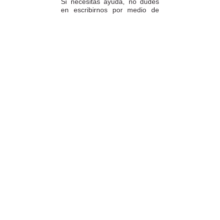
Si necesitas ayuda, no dudes
en escribirnos por medio de
WhatsApp al número
633540808. Estamos aquí para
resolver tus dudas y ofrecerte
el mejor servicio.
FORMAS DE PAGO
Elige tu forma de pago más
cómoda y 100% segura: Paypal,
transferencia bancaria o Redsys.
· Passeig Països Catalans, 22/24 ·
17190 Salt, Girona
· Carrer Santa Eugènia, 27 ·