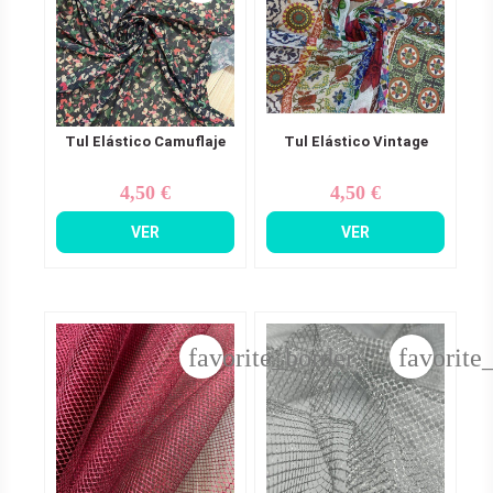
Tul Elástico Camuflaje
Tul Elástico Vintage
4,50 €
4,50 €
Precio
Precio
VER
VER
favorite_border
favorite