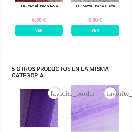
Tul Metalizado Rojo
Tul Metalizado Plata
6,50 €
6,50 €
Precio
Precio
VER
VER
5 OTROS PRODUCTOS EN LA MISMA
CATEGORÍA:
favorite_border
favorite