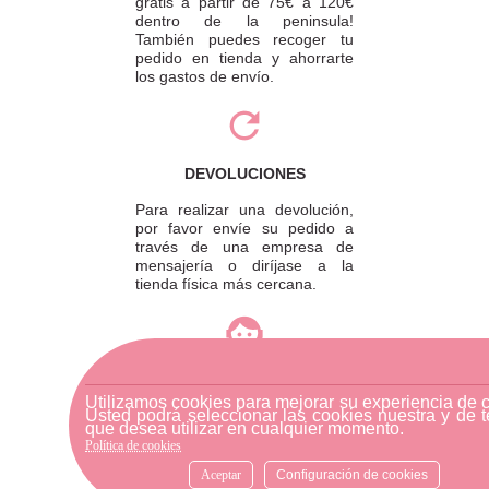
gratis a partir de 75€ a 120€
dentro de la peninsula!
También puedes recoger tu
pedido en tienda y ahorrarte
los gastos de envío.
DEVOLUCIONES
Para realizar una devolución,
por favor envíe su pedido a
través de una empresa de
mensajería o diríjase a la
tienda física más cercana.
ATENCIÓN AL CLIENTE
Utilizamos cookies para mejorar su experiencia de 
Si necesitas ayuda, no dudes
Usted podrá seleccionar las cookies nuestra y de t
en escribirnos por medio de
que desea utilizar en cualquier momento.
WhatsApp al número
Política de cookies
633540808. Estamos aquí para
Aceptar
Configuración de cookies
resolver tus dudas y ofrecerte