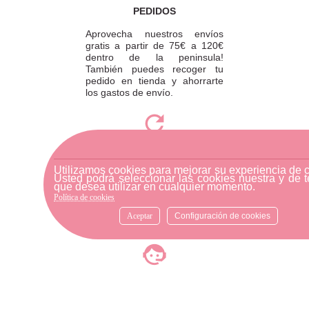
PEDIDOS
Aprovecha nuestros envíos
gratis a partir de 75€ a 120€
dentro de la peninsula!
También puedes recoger tu
pedido en tienda y ahorrarte
los gastos de envío.
DEVOLUCIONES
Utilizamos cookies para mejorar su experiencia de 
Para realizar una devolución,
Usted podrá seleccionar las cookies nuestra y de t
que desea utilizar en cualquier momento.
por favor envíe su pedido a
Política de cookies
través de una empresa de
mensajería o diríjase a la
Aceptar
Configuración de cookies
tienda física más cercana.
ATENCIÓN AL CLIENTE
Si necesitas ayuda, no dudes