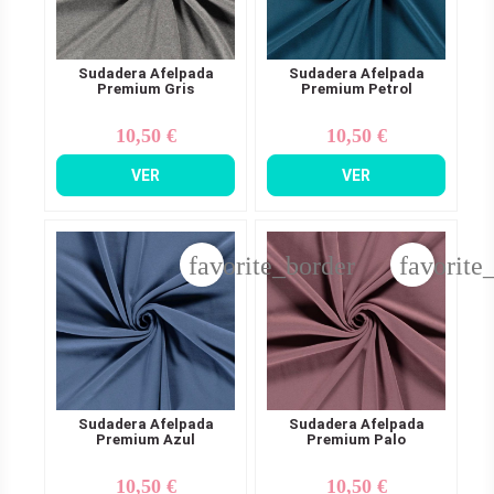
Sudadera Afelpada
Sudadera Afelpada
Premium Gris
Premium Petrol
10,50 €
10,50 €
Precio
Precio
VER
VER
favorite_border
favorite
Sudadera Afelpada
Sudadera Afelpada
Premium Azul
Premium Palo
10,50 €
10,50 €
Precio
Precio