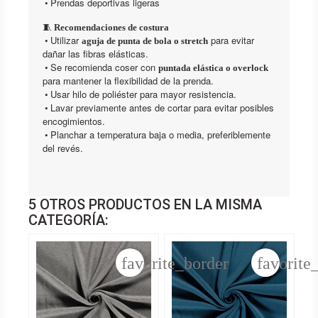
•
Prendas deportivas ligeras
🧵
Recomendaciones de costura
•
Utilizar
para evitar
aguja de punta de bola o stretch
dañar las fibras elásticas.
•
Se recomienda coser con
puntada elástica o overlock
para mantener la flexibilidad de la prenda.
•
Usar hilo de poliéster para mayor resistencia.
•
Lavar previamente antes de cortar para evitar posibles
encogimientos.
•
Planchar a temperatura baja o media, preferiblemente
del revés.
5 OTROS PRODUCTOS EN LA MISMA
CATEGORÍA:
favorite_border
favorite