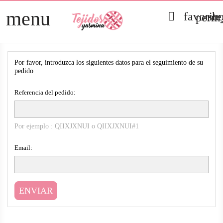
menu

favorit
sh
perm_
TELAS
arrow_right
SEGUIMIENTO DE PEDIDO DE INVITADO
PATCHWORK
arrow_right
Por favor, introduzca los siguientes datos para el seguimiento de su
pedido
HOGAR
arrow_right
Referencia del pedido:
MERCERÍA
arrow_right
Por ejemplo : QIIXJXNUI o QIIXJXNUI#1
Email:
ENVIAR