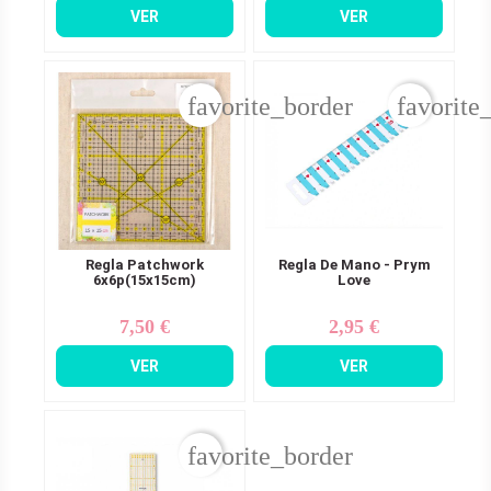
VER
VER
favorite_border
favorite
Regla Patchwork
Regla De Mano - Prym
6x6p(15x15cm)
Love
7,50 €
2,95 €
Precio
Precio
VER
VER
favorite_border