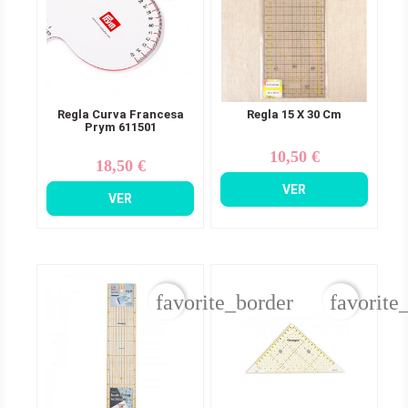
Regla Curva Francesa
Regla 15 X 30 Cm
Prym 611501
10,50 €
Precio
18,50 €
Precio
VER
VER
favorite_border
favorite