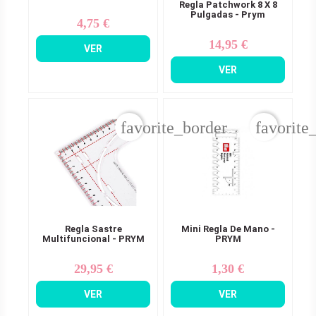
Regla Patchwork 8 X 8
Pulgadas - Prym
4,75 €
Precio
14,95 €
Precio
VER
VER
favorite_border
favorite
Regla Sastre
Mini Regla De Mano -
Multifuncional - PRYM
PRYM
29,95 €
1,30 €
Precio
Precio
VER
VER