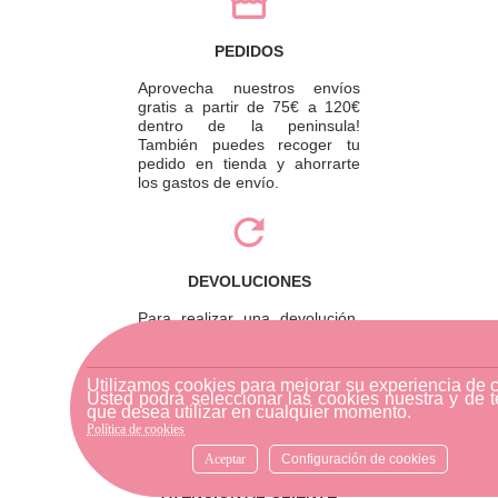
PEDIDOS
Aprovecha nuestros envíos
gratis a partir de 75€ a 120€
dentro de la peninsula!
También puedes recoger tu
pedido en tienda y ahorrarte
los gastos de envío.
DEVOLUCIONES
Para realizar una devolución,
por favor envíe su pedido a
través de una empresa de
mensajería o diríjase a la
Utilizamos cookies para mejorar su experiencia de 
tienda física más cercana.
Usted podrá seleccionar las cookies nuestra y de t
que desea utilizar en cualquier momento.
Política de cookies
Aceptar
Configuración de cookies
ATENCIÓN AL CLIENTE