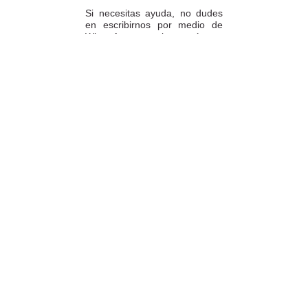
Si necesitas ayuda, no dudes
en escribirnos por medio de
WhatsApp al número
633540808. Estamos aquí para
resolver tus dudas y ofrecerte
el mejor servicio.
FORMAS DE PAGO
Elige tu forma de pago más
cómoda y 100% segura: Paypal,
transferencia bancaria o Redsys.
· Passeig Països Catalans, 22/24 ·
17190 Salt, Girona
· Carrer Santa Eugènia, 27 ·