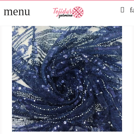
menu

f
TELAS
arrow_right
PATCHWORK
arrow_right
HOGAR
arrow_right
MERCERÍA
arrow_right