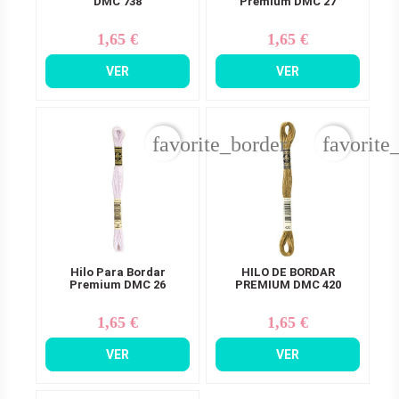
DMC 738
Premium DMC 27
1,65 €
1,65 €
Precio
Precio
VER
VER
favorite_border
favorite
Hilo Para Bordar
HILO DE BORDAR
Premium DMC 26
PREMIUM DMC 420
1,65 €
1,65 €
Precio
Precio
VER
VER