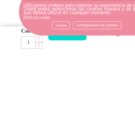
tienda física más cercana.
Utilizamos cookies para mejorar su experiencia de 
Usted podrá seleccionar las cookies nuestra y de t
que desea utilizar en cualquier momento.
Política de cookies
Aceptar
Configuración de cookies
ATENCIÓN AL CLIENTE
Cantidad
favorite_bord
AÑADIR AL CARRITO
Si necesitas ayuda, no dudes
en escribirnos por medio de
WhatsApp al número
633540808. Estamos aquí para
resolver tus dudas y ofrecerte
el mejor servicio.
FORMAS DE PAGO
Elige tu forma de pago más
cómoda y 100% segura: Paypal,
transferencia bancaria o Redsys.