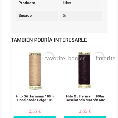
Producto
Hilos
Secado
Si
TAMBIÉN PODRÍA INTERESARLE
favorite_border
favorite
Hilo Güttermann 100m
Hilo Güttermann 100m
Coselotodo Beige 186
Coselotodo Marrón 682
2,55 €
2,55 €
Precio
Precio