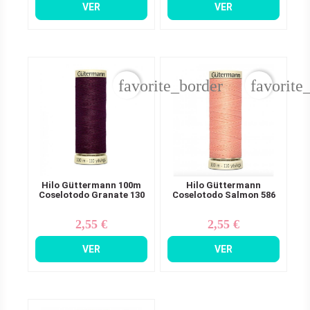
VER
VER
favorite_border
favorite
Hilo Güttermann 100m
Hilo Güttermann
Coselotodo Granate 130
Coselotodo Salmon 586
2,55 €
2,55 €
Precio
Precio
VER
VER