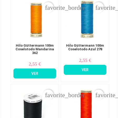
favorite_border
favorite
Hilo Güttermann 100m
Hilo Güttermann 100m
Coselotodo Mandarina
Coselotodo Azul 278
362
2,55 €
Precio
2,55 €
Precio
VER
VER
favorite_border
favorite