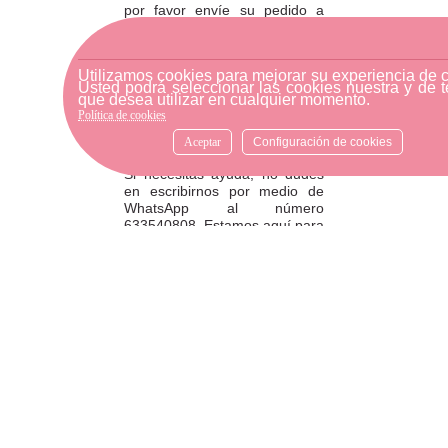
por favor envíe su pedido a
través de una empresa de
mensajería o diríjase a la
tienda física más cercana.
Utilizamos cookies para mejorar su experiencia de 
Usted podrá seleccionar las cookies nuestra y de t
que desea utilizar en cualquier momento.
Política de cookies
Aceptar
Configuración de cookies
ATENCIÓN AL CLIENTE
Si necesitas ayuda, no dudes
en escribirnos por medio de
WhatsApp al número
633540808. Estamos aquí para
resolver tus dudas y ofrecerte
el mejor servicio.
FORMAS DE PAGO
Elige tu forma de pago más
cómoda y 100% segura: Paypal,
transferencia bancaria o Redsys.