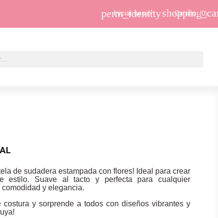
shopping_ca
perm_identity
Iniciar sesión
Carrito
(0)
RAL
tela de sudadera estampada con flores! Ideal para crear
 estilo. Suave al tacto y perfecta para cualquier
a comodidad y elegancia.
e costura y sorprende a todos con diseños vibrantes y
tuya!