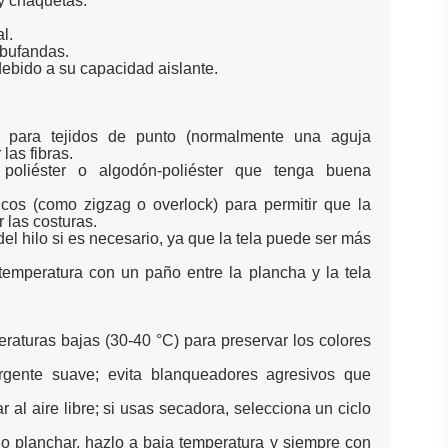
y chaquetas.
l.
 bufandas.
 debido a su capacidad aislante.
a para tejidos de punto (normalmente una aguja
 las fibras.
 poliéster o algodón-poliéster que tenga buena
icos (como zigzag o overlock) para permitir que la
 las costuras.
del hilo si es necesario, ya que la tela puede ser más
temperatura con un paño entre la plancha y la tela
raturas bajas (30-40 °C) para preservar los colores
rgente suave; evita blanqueadores agresivos que
 al aire libre; si usas secadora, selecciona un ciclo
o planchar, hazlo a baja temperatura y siempre con