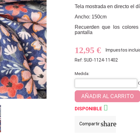
Tela mostrada en directo el d
Ancho: 150cm
Recuerden que los colores
pantalla
12,95 €
Impuestos inclui
Ref: SUD-1124-11402
Medida:
AÑADIR AL CARRITO

DISPONIBLE
share
Compartir