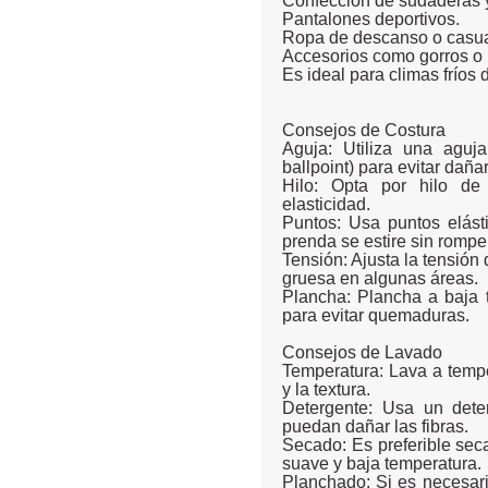
Confección de sudaderas 
Pantalones deportivos.
Ropa de descanso o casua
Accesorios como gorros o
Es ideal para climas fríos
Consejos de Costura
Aguja: Utiliza una aguj
ballpoint) para evitar dañar
Hilo: Opta por hilo de
elasticidad.
Puntos: Usa puntos elást
prenda se estire sin romper
Tensión: Ajusta la tensión 
gruesa en algunas áreas.
Plancha: Plancha a baja 
para evitar quemaduras.
Consejos de Lavado
Temperatura: Lava a tempe
y la textura.
Detergente: Usa un dete
puedan dañar las fibras.
Secado: Es preferible secar
suave y baja temperatura.
Planchado: Si es necesari