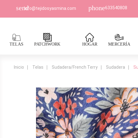
send
phone
633540808
Info@tejidosyasmina.com
TELAS
PATCHWORK
HOGAR
MERCERÍA
Inicio
Telas
Sudadera/French Terry
Sudadera
Su