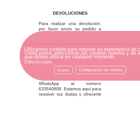
DEVOLUCIONES
Para realizar una devolución,
por favor envíe su pedido a
través de una empresa de
mensajería o diríjase a la
tienda física más cercana.
Utilizamos cookies para mejorar su experiencia de 
Usted podrá seleccionar las cookies nuestra y de t
que desea utilizar en cualquier momento.
Política de cookies
ATENCIÓN AL CLIENTE
Aceptar
Configuración de cookies
Si necesitas ayuda, no dudes
en escribirnos por medio de
WhatsApp al número
633540808. Estamos aquí para
resolver tus dudas y ofrecerte
el mejor servicio.
FORMAS DE PAGO
Elige tu forma de pago más
cómoda y 100% segura: Paypal,
transferencia bancaria o Redsys.