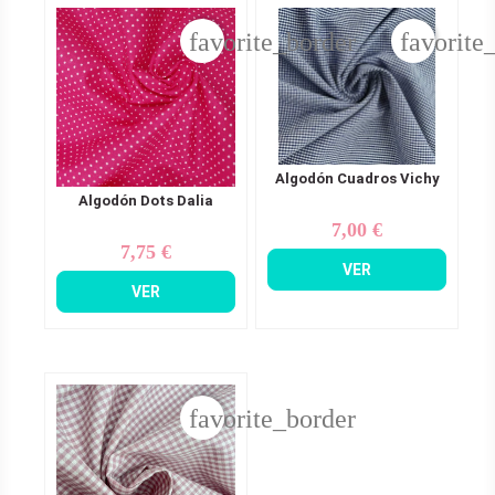
favorite_border
favorite
Algodón Cuadros Vichy
Algodón Dots Dalia
7,00 €
Precio
7,75 €
Precio
VER
VER
favorite_border