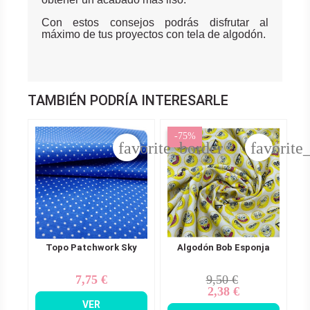
Con estos consejos podrás disfrutar al
máximo de tus proyectos con tela de algodón.
TAMBIÉN PODRÍA INTERESARLE
-75%
favorite_border
favorite
Topo Patchwork Sky
Algodón Bob Esponja
7,75 €
9,50 €
Precio
Precio
Precio
2,38 €
base
VER