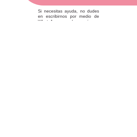
ATENCIÓN AL CLIENTE
Si necesitas ayuda, no dudes
en escribirnos por medio de
WhatsApp al número
633540808. Estamos aquí para
resolver tus dudas y ofrecerte
el mejor servicio.
FORMAS DE PAGO
Elige tu forma de pago más
cómoda y 100% segura: Paypal,
transferencia bancaria o Redsys.
· Passeig Països Catalans, 22/24 ·
17190 Salt, Girona