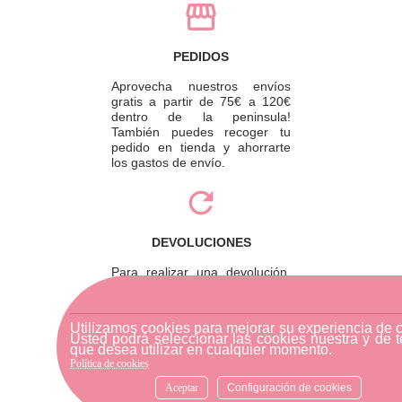
PEDIDOS
Aprovecha nuestros envíos
gratis a partir de 75€ a 120€
dentro de la peninsula!
También puedes recoger tu
pedido en tienda y ahorrarte
los gastos de envío.
DEVOLUCIONES
Para realizar una devolución,
por favor envíe su pedido a
través de una empresa de
mensajería o diríjase a la
Utilizamos cookies para mejorar su experiencia de 
tienda física más cercana.
Usted podrá seleccionar las cookies nuestra y de t
que desea utilizar en cualquier momento.
Política de cookies
Aceptar
Configuración de cookies