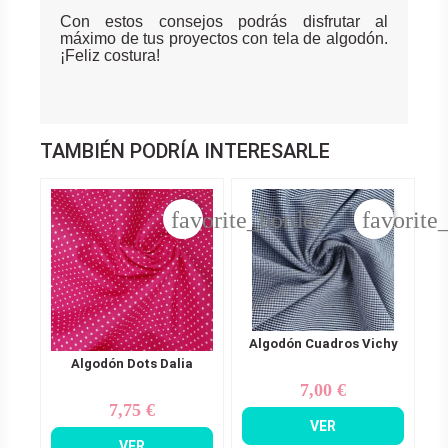
Con estos consejos podrás disfrutar al
máximo de tus proyectos con tela de algodón.
¡Feliz costura!
TAMBIÉN PODRÍA INTERESARLE
favorite_border
favorite
Algodón Cuadros Vichy
Algodón Dots Dalia
7,00 €
Precio
7,75 €
Precio
VER
VER