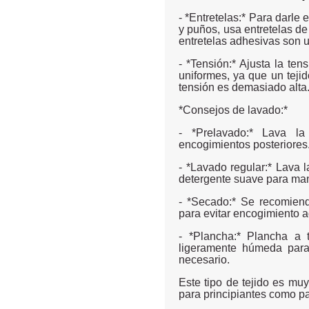
- *Entretelas:* Para darle 
y puños, usa entretelas d
entretelas adhesivas son un
- *Tensión:* Ajusta la te
uniformes, ya que un teji
tensión es demasiado alta
*Consejos de lavado:*
- *Prelavado:* Lava la
encogimientos posteriores.
- *Lavado regular:* Lava l
detergente suave para mant
- *Secado:* Se recomiend
para evitar encogimiento a
- *Plancha:* Plancha a 
ligeramente húmeda para 
necesario.
Este tipo de tejido es muy 
para principiantes como p