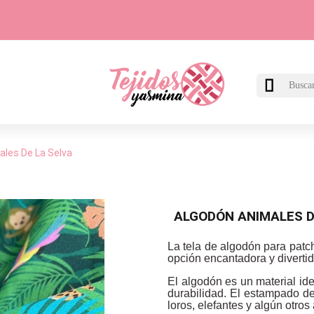

ales De La Selva
ALGODÓN ANIMALES D
La tela de algodón para pat
opción encantadora y divertid
El algodón es un material id
durabilidad. El estampado de
loros, elefantes y algún otro