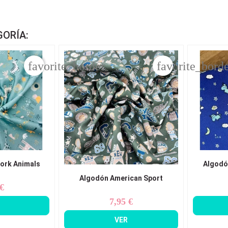
GORÍA:
favorite_border
favorite_bord
ork Animals
Algodó
Algodón American Sport
 €
ecio
7,95 €
Precio
VER