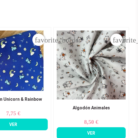
er
favorite_border
favorite
n Unicorn & Rainbow
Algodón Animales
7,75 €
Precio
8,50 €
Precio
VER
VER