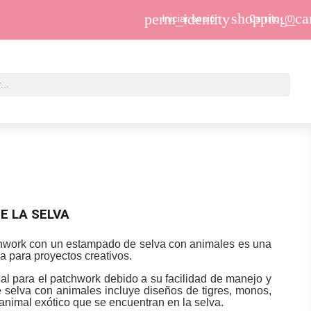
shopping_ca
perm_identity
Iniciar sesión
Carrito
(0)
E LA SELVA
chwork con un estampado de selva con animales es una
a para proyectos creativos.
eal para el patchwork debido a su facilidad de manejo y
 selva con animales incluye diseños de tigres, monos,
s animal exótico que se encuentran en la selva.